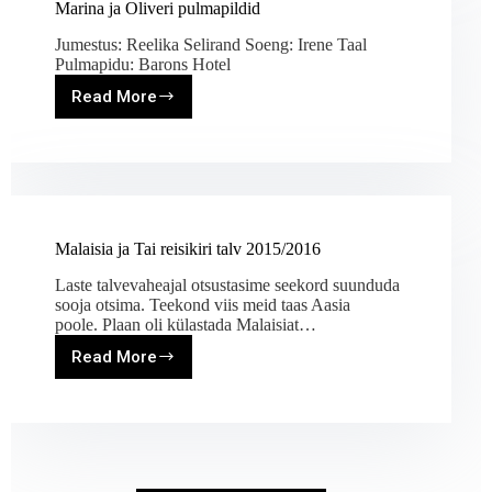
Marina ja Oliveri pulmapildid
Jumestus: Reelika Selirand Soeng: Irene Taal
Pulmapidu: Barons Hotel
Read More
Marina
ja
Oliveri
pulmapildid
Malaisia ja Tai reisikiri talv 2015/2016
Laste talvevaheajal otsustasime seekord suunduda
sooja otsima. Teekond viis meid taas Aasia
poole. Plaan oli külastada Malaisiat…
Read More
Malaisia
ja
Tai
reisikiri
talv
2015/2016