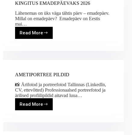
KINGITUS EMADEPÄEVAKS 2026
Lähenemas on üks väga tähtis päev – emadepäev.
Millal on emadepäev? Emadepäev on Eestis
mai…
Read More
KINGITUS
EMADEPÄEVAKS
2026
AMETIPORTREE PILDID
📸 Ärifotod ja portreefotod Tallinnas (LinkedIn,
CV, ettevõtted) Professionaalsed portreefotod ja
ärilised profiilipildid aitavad luua…
Read More
AMETIPORTREE
PILDID