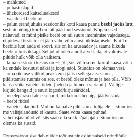
– mähkmed
– puhastuslapid
– ühekordsed kaitselinakesed
– vajadusel beebitoit
– palun erandjuhuks sessiooniks kotti kaasa panna
beebi jaoks lutt,
sest nii mõnigi kord on lutt päästnud sessiooni. Kogemused
näitavad, et mõni pisike beebi on nii suure imemimise vajadusega,
et pideval tissitamisel jääb vähe võimalusi pildistamiseks. Kui Te
beebile lutti anda ei soovi, siis on ka arusaadav ja saame liikuda
beebi rütmis ikkagi. Sel juhul tuleb ainult arvestada, et valmivate
piltide hulk võib olla väiksem.
– kuna sessiooni kestus on ~2,5h, siis võib soovi korral kaasa võtta
ka endale kosutust näksi ja joogi näol. Stuudios on olemas vesi.
– oma riietuse valikul peaks ema ja isa sellega arvestama,
pildistamise ruumis on soe, et beebil oleks mõnus ja hea olla. Võib
kaasa võtta vahetusriideid (heleda ja tumeda variandi). Vältige
kirjuid kangaid ja suuri logosid/kirju särkidel.
– meelepärased aksessuaarid, mida koos beebiga jäädvustada
– beebi riided
– vahetusjalanõud. Mul on ka palve pildistama tulijatele – stuudios
me välisjalanõusid ei kasuta. Saate võtta kaasa puhtad
vahetusjalanõud või siis saab olla sokkis/paljajalu. Stuudios on
olemas ka sussid.
Fotosessioon sisaldab piltide töötlust ning digitaalseid prindifaile