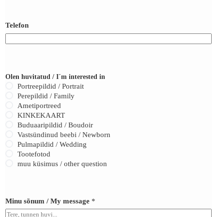
Telefon
Olen huvitatud / I´m interested in
Portreepildid / Portrait
Perepildid / Family
Ametiportreed
KINKEKAART
Buduaaripildid / Boudoir
Vastsündinud beebi / Newborn
Pulmapildid / Wedding
Tootefotod
muu küsimus / other question
Minu sõnum / My message
*