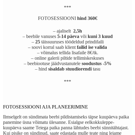
***
FOTOSESSIOONI
hind 360€
– ajaliselt
2,5h
– beebile vanuses
5-14 päeva
või
kuni 3 kuud
–
25
täissuuruses töödeldud prindifaili
– soovi korral saab klient
failid ise valida
– võimalus tellida lisafaile 8€/tk.
– online galerii piltide tellimiskeskuses
– beebiootuse jäädvustanutele
soodustus -5%
– hind
sisaldab stuudiorendi
tasu
***
FOTOSESSIOONI AJA PLANEERIMINE
Ilmselgelt on sündimata beebi pildistamiseks täpse kuupäeva paika
panemine üsna võimatu ülesanne. Esialgse eelkokkuleppe-
kuupäeva saame Teiega paika panna lähtudes beebi sünnitähtajast.
Kui pisike on sündinud, saate edastada mulle teate ning leiame