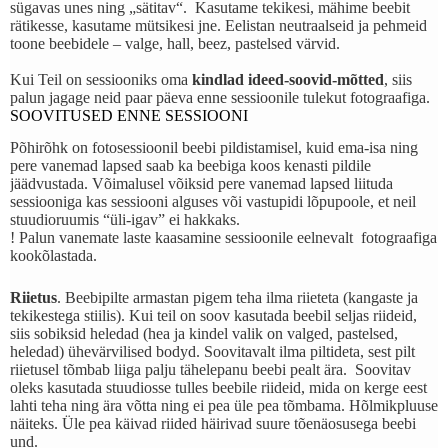
sügavas unes ning „sätitav“. Kasutame tekikesi, mähime beebit
rätikesse, kasutame mütsikesi jne. Eelistan neutraalseid ja pehmeid
toone beebidele – valge, hall, beez, pastelsed värvid.
Kui Teil on sessiooniks oma
kindlad ideed-soovid-mõtted
, siis
palun jagage neid paar päeva enne sessioonile tulekut fotograafiga.
SOOVITUSED ENNE SESSIOONI
Põhirõhk on fotosessioonil beebi pildistamisel, kuid ema-isa ning
pere vanemad lapsed saab ka beebiga koos kenasti pildile
jäädvustada. Võimalusel võiksid pere vanemad lapsed liituda
sessiooniga kas sessiooni alguses või vastupidi lõpupoole, et neil
stuudioruumis “üli-igav” ei hakkaks.
! Palun vanemate laste kaasamine sessioonile eelnevalt fotograafiga
kookõlastada.
Riietus
. Beebipilte armastan pigem teha ilma riieteta (kangaste ja
tekikestega stiilis). Kui teil on soov kasutada beebil seljas riideid,
siis sobiksid heledad (hea ja kindel valik on valged, pastelsed,
heledad) ühevärvilised bodyd. Soovitavalt ilma piltideta, sest pilt
riietusel tõmbab liiga palju tähelepanu beebi pealt ära.
Soovitav
oleks kasutada stuudiosse tulles beebile riideid, mida on kerge eest
lahti teha ning ära võtta ning ei pea üle pea tõmbama. Hõlmikpluuse
näiteks.
Üle pea käivad riided häirivad suure tõenäosusega beebi
und.