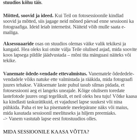
stuudios kõhu täis
.
Mõtted, soovid ja ideed.
Kui Teil on fotosessioonile kindlad
soovid ja mõtted, siis jagage neid mõned päevad enne sessiooni ka
fotograafiga. Ideid leiab internetist. Näiteid võib mulle saata e-
mailiga.
Aksessuaaride
osas on stuudios olemas väike valik tekikesi ja
kangaid. Hea oleks kui otsite välja Teile olulised asjad, mida soovite
koos lapsega pildile jäädvustada – mõni tita mänguasi näiteks või
tekike.
Vanemate õdede-vendade ettevalmistus.
Vanematele õdededele-
vendadele võiks natuke ette valmistada ja rääkida, mida fotograafi
juures tehakse. Väiksemate laste puhul tasub silmas pidada, et
fotosessiooni aeg ei langeks uneajale. Kõige olulisem toredate
lastefotode juures ongi tegelikult, et neil oleks hea tuju! Võtke kaasa
ka kindlasti taskurätikuid, et vajadusel lapse suukest või nina
pühkida. Paha ei tee ka pisematele meelepärane näks või maius,
mida kasutada sessioonil meelituseks ja hiljem preemiaks.
-> Vanem vastutab lapse eest fotostuudios olles.
MIDA SESSIOONILE KAASA VÕTTA?