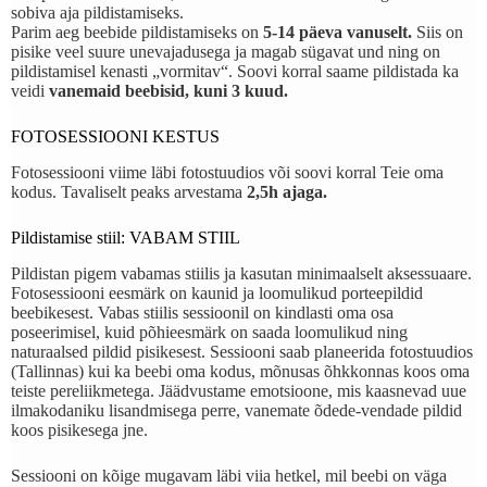
sobiva aja pildistamiseks.
Parim aeg beebide pildistamiseks on
5-14 päeva vanuselt.
Siis on
pisike veel suure unevajadusega ja magab sügavat und ning on
pildistamisel kenasti „vormitav“. Soovi korral saame pildistada ka
veidi
vanemaid beebisid, kuni 3 kuud.
FOTOSESSIOONI KESTUS
Fotosessiooni viime läbi fotostuudios või soovi korral Teie oma
kodus. Tavaliselt peaks arvestama
2,5h ajaga.
Pildistamise stiil: VABAM STIIL
Pildistan pigem vabamas stiilis ja kasutan minimaalselt aksessuaare.
Fotosessiooni eesmärk on kaunid ja loomulikud porteepildid
beebikesest. Vabas stiilis sessioonil on kindlasti oma osa
poseerimisel, kuid põhieesmärk on saada loomulikud ning
naturaalsed pildid pisikesest. Sessiooni saab planeerida fotostuudios
(Tallinnas) kui ka beebi oma kodus, mõnusas õhkkonnas koos oma
teiste pereliikmetega. Jäädvustame emotsioone, mis kaasnevad uue
ilmakodaniku lisandmisega perre, vanemate õdede-vendade pildid
koos pisikesega jne.
Sessiooni on kõige mugavam läbi viia hetkel, mil beebi on väga