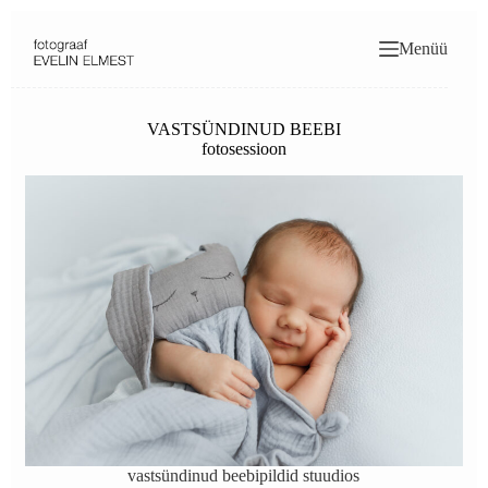
Skip
to
Menüü
content
VASTSÜNDINUD BEEBI
fotosessioon
vastsündinud beebipildid stuudios