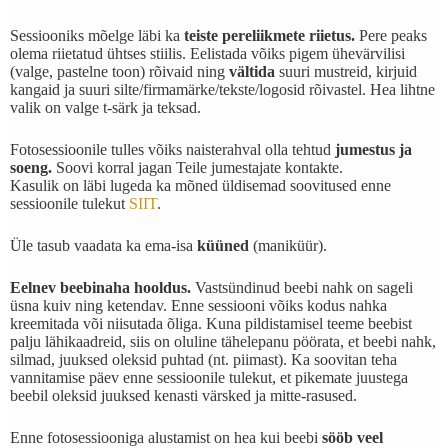
Sessiooniks mõelge läbi ka
teiste pereliikmete riietus.
Pere peaks
olema riietatud ühtses stiilis.
Eelistada võiks pigem ühevärvilisi
(valge, pastelne toon) rõivaid ning
vältida
suuri mustreid, kirjuid
kangaid ja suuri silte/firmamärke/tekste/logosid rõivastel.
Hea lihtne
valik on valge t-särk ja teksad.
Fotosessioonile tulles võiks naisterahval olla tehtud
jumestus ja
soeng.
Soovi korral jagan Teile jumestajate kontakte.
Kasulik on läbi lugeda ka mõned üldisemad soovitused enne
sessioonile tulekut
SIIT
.
Üle tasub vaadata ka ema-isa
küüned
(maniküür).
Eelnev beebinaha hooldus.
Vastsündinud beebi nahk on sageli
üsna kuiv ning ketendav. Enne sessiooni võiks kodus nahka
kreemitada või niisutada õliga. Kuna pildistamisel teeme beebist
palju lähikaadreid, siis on oluline tähelepanu pöörata, et beebi nahk,
silmad, juuksed oleksid puhtad (nt. piimast). Ka soovitan teha
vannitamise päev enne sessioonile tulekut, et pikemate juustega
beebil oleksid juuksed kenasti värsked ja mitte-rasused.
Enne fotosessiooniga alustamist on hea kui beebi
sööb veel