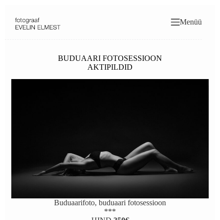
Skip
to
Menüü
content
BUDUAARI FOTOSESSIOON
AKTIPILDID
Buduaarifoto, buduaari fotosessioon
***