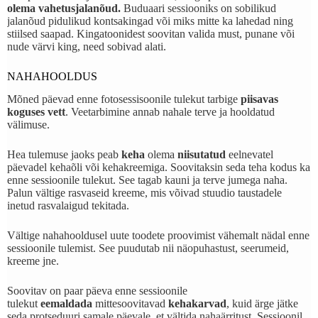
olema vahetusjalanõu
d.
Buduaari sessiooniks on sobilikud
jalanõud pidulikud kontsakingad või miks mitte ka lahedad ning
stiilsed saapad. Kingatoonidest soovitan valida must, punane või
nude värvi king, need sobivad alati.
NAHAHOOLDUS
Mõned päevad enne fotosessisoonile tulekut tarbige
piisavas
koguses vett
. Veetarbimine annab nahale terve ja hooldatud
välimuse.
Hea tulemuse jaoks peab
keha
olema
niisutatud
eelnevatel
päevadel kehaõli või kehakreemiga. Soovitaksin seda teha kodus ka
enne sessioonile tulekut. See tagab kauni ja terve jumega naha.
Palun vältige rasvaseid kreeme, mis võivad stuudio taustadele
inetud rasvalaigud tekitada.
Vältige nahahooldusel uute toodete proovimist vähemalt nädal enne
sessioonile tulemist. See puudutab nii näopuhastust, seerumeid,
kreeme jne.
Soovitav on paar päeva enne sessioonile
tulekut
eemaldada
mittesoovitavad
kehakarvad
, kuid ärge jätke
seda protseduuri samale päevale, et vältida nahaärritust. Sessioonil