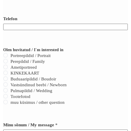
h
u
v
i
Telefon
t
a
t
u
d
Olen huvitatud / I´m interested in
Portreepildid / Portrait
Perepildid / Family
Ametiportreed
KINKEKAART
Buduaaripildid / Boudoir
Vastsündinud beebi / Newborn
Pulmapildid / Wedding
Tootefotod
muu küsimus / other question
Minu sõnum / My message
*