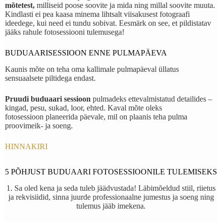
mõtetest,
milliseid poose soovite ja mida ning millal soovite muuta.
Kindlasti ei pea kaasa minema lihtsalt viisakusest fotograafi
ideedege, kui need ei tundu sobivat. Eesmärk on see, et pildistatav
jääks rahule fotosessiooni tulemusega!
BUDUAARISESSIOON ENNE PULMAPÄEVA
Kaunis mõte on teha oma kallimale pulmapäeval üllatus
sensuaalsete piltidega endast.
Pruudi buduaari sessioon
pulmadeks ettevalmistatud detailides –
kingad, pesu, sukad, loor, ehted. Kaval mõte oleks
fotosessioon planeerida päevale, mil on plaanis teha pulma
proovimeik- ja soeng.
HINNAKIRI
5 PÕHJUST BUDUAARI FOTOSESSIOONILE TULEMISEKS
1. Sa oled kena ja seda tuleb jäädvustada! Läbimõeldud stiil, riietus
ja rekvisiidid, sinna juurde professionaalne jumestus ja soeng ning
tulemus jääb imekena.