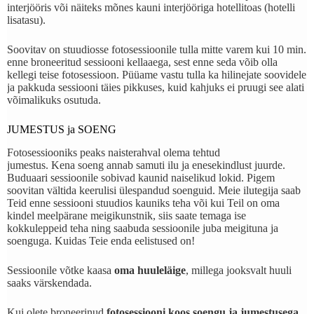
interjööris või näiteks mõnes kauni interjööriga hotellitoas (hotelli
lisatasu).
Soovitav on stuudiosse fotosessioonile tulla mitte varem kui 10 min.
enne broneeritud sessiooni kellaaega, sest enne seda võib olla
kellegi teise fotosessioon. Püüame vastu tulla ka hilinejate soovidele
ja pakkuda sessiooni täies pikkuses, kuid kahjuks ei pruugi see alati
võimalikuks osutuda.
JUMESTUS ja SOENG
Fotosessiooniks peaks naisterahval olema tehtud
jumestus. Kena soeng annab samuti ilu ja enesekindlust juurde.
Buduaari sessioonile sobivad kaunid naiselikud lokid. Pigem
soovitan vältida keerulisi ülespandud soenguid. Meie ilutegija saab
Teid enne sessiooni stuudios kauniks teha või kui Teil on oma
kindel meelpärane meigikunstnik, siis saate temaga ise
kokkuleppeid teha ning saabuda sessioonile juba meigituna ja
soenguga. Kuidas Teie enda eelistused on!
Sessioonile võtke kaasa
oma huuleläige
, millega jooksvalt huuli
saaks värskendada.
Kui olete broneerinud
fotosessiooni koos soengu ja jumestusega