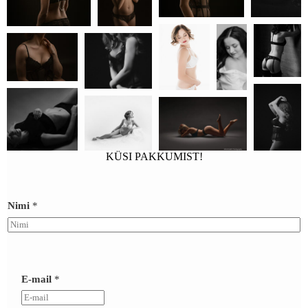
KÜSI PAKKUMIST!
Nimi
*
O
l
E-mail
*
e
n
/