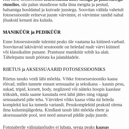
stuudios
, siis palun stuudiosse tulla ilma meigita ja pestud,
balsamiga hooldatud ja kuivade juustega. Soovitan vältida vahetult
fotosessioonile eelnevat juuste värvimist, et värvimise randid nahal
jõuaksid kenasti ära kuluda.
MANIKÜÜR ja PEDIKÜÜR
Enne fotosessioonile tulemist peaks üle vaatama ka küüned-varbad.
Soovitavad lakivärvid sessioonile on heledad
nude
värvi küüned
või klassikaline punane. Prantsuse maniküür sobib ka alati.
Tähelepanu tasub pöörata ka jalataldadele.
RIIETUS ja AKSESSUAARID FOTOSESSIOONIKS
Riietus tasuks veidi läbi mõelda. Võtke fotosessesiooniks kaasa
rõivad, milles tunnete ennast sensuaalse ja seksikana – kaunis pesu,
sukad, tripid, korsett, body, neglizeed või näiteks hoopis kaaslase
triiksärk, mida saame kasutada eest lahti jättes ning vägagi
sensuaalseid pilte teha. Värvidest võiks kaasa võtta nii heleda
komplekti kui ka tumeda variandi. Pesukomplektid peaksid olema
ilma kulumisjälgedeta. Kindlasti tasub läbi mõelda ehete ja
aksessuaaride pool, sest need annavad pildile palju juurde.
Fotopaberile välisjalanõudes ei lubata, seega peaks
kaasas