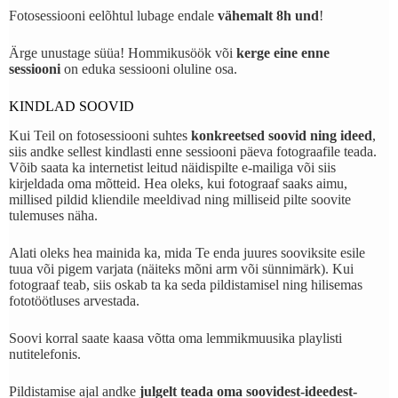
Fotosessiooni eelõhtul lubage endale
vähemalt 8h und
!
Ärge unustage süüa! Hommikusöök või
kerge eine enne
sessiooni
on eduka sessiooni oluline osa.
KINDLAD SOOVID
Kui Teil on fotosessiooni suhtes
konkreetsed soovid ning ideed
,
siis andke sellest kindlasti enne sessiooni päeva fotograafile teada.
Võib saata ka internetist leitud näidispilte e-mailiga või siis
kirjeldada oma mõtteid. Hea oleks, kui fotograaf saaks aimu,
millised pildid kliendile meeldivad ning milliseid pilte soovite
tulemuses näha.
Alati oleks hea mainida ka, mida Te enda juures sooviksite esile
tuua või pigem varjata (näiteks mõni arm või sünnimärk). Kui
fotograaf teab, siis oskab ta ka seda pildistamisel ning hilisemas
fototöötluses arvestada.
Soovi korral saate kaasa võtta oma lemmikmuusika playlisti
nutitelefonis.
Pildistamise ajal andke
julgelt teada oma soovidest-ideedest-