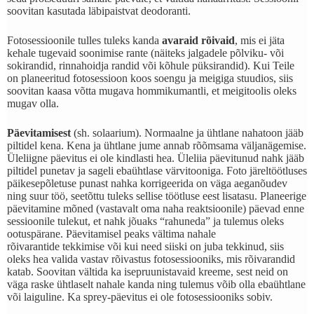
soovitan kasutada läbipaistvat deodoranti.
Fotosessioonile tulles tuleks kanda
avaraid rõivaid
, mis ei jäta
kehale tugevaid soonimise rante (näiteks jalgadele põlviku- või
sokirandid, rinnahoidja randid või kõhule püksirandid). Kui Teile
on planeeritud fotosessioon koos soengu ja meigiga stuudios, siis
soovitan kaasa võtta mugava hommikumantli, et meigitoolis oleks
mugav olla.
Päevitamisest
(sh. solaarium). Normaalne ja ühtlane nahatoon jääb
piltidel kena. Kena ja ühtlane jume annab rõõmsama väljanägemise.
Üleliigne päevitus ei ole kindlasti hea. Üleliia päevitunud nahk jääb
piltidel punetav ja sageli ebaühtlase värvitooniga. Foto järeltöötluses
päikesepõletuse punast nahka korrigeerida on väga aeganõudev
ning suur töö, seetõttu tuleks sellise töötluse eest lisatasu. Planeerige
päevitamine mõned (vastavalt oma naha reaktsioonile) päevad enne
sessioonile tulekut, et nahk jõuaks “rahuneda” ja tulemus oleks
ootuspärane. Päevitamisel peaks vältima nahale
rõivarantide tekkimise või kui need siiski on juba tekkinud, siis
oleks hea valida vastav rõivastus fotosessiooniks, mis rõivarandid
katab. Soovitan vältida ka isepruunistavaid kreeme, sest neid on
väga raske ühtlaselt nahale kanda ning tulemus võib olla ebaühtlane
või laiguline. Ka sprey-päevitus ei ole fotosessiooniks sobiv.