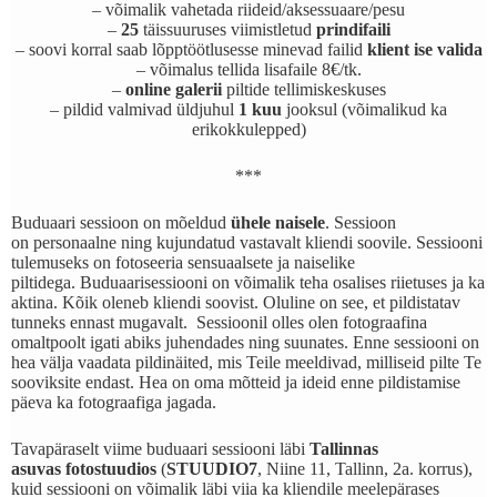
– võimalik vahetada riideid/aksessuaare/pesu
–
25
täissuuruses viimistletud
prindifaili
– soovi korral saab lõpptöötlusesse minevad failid
klient ise valida
– võimalus tellida lisafaile 8€/tk.
–
online galerii
piltide tellimiskeskuses
– pildid valmivad üldjuhul
1 kuu
jooksul (võimalikud ka
erikokkulepped)
***
Buduaari sessioon on mõeldud
ühele naisele
. Sessioon
on personaalne ning kujundatud vastavalt kliendi soovile. Sessiooni
tulemuseks on fotoseeria sensuaalsete ja naiselike
piltidega. Buduaarisessiooni on võimalik teha osalises riietuses ja ka
aktina. Kõik oleneb kliendi soovist. Oluline on see, et pildistatav
tunneks ennast mugavalt. Sessioonil olles olen fotograafina
omaltpoolt igati abiks juhendades ning suunates. Enne sessiooni on
hea välja vaadata pildinäited, mis Teile meeldivad, milliseid pilte Te
sooviksite endast. Hea on oma mõtteid ja ideid enne pildistamise
päeva ka fotograafiga jagada.
Tavapäraselt viime buduaari sessiooni läbi
Tallinnas
asuvas fotostuudios
(
STUUDIO7
, Niine 11, Tallinn, 2a. korrus),
kuid sessiooni on võimalik läbi viia ka kliendile meelepärases