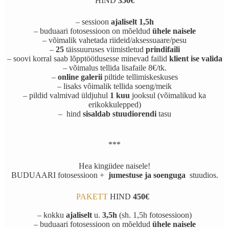
HIND
350€
– sessioon
ajaliselt 1,5h
– buduaari fotosessioon on mõeldud
ühele naisele
– võimalik vahetada riideid/aksessuaare/pesu
–
25
täissuuruses viimistletud
prindifaili
– soovi korral saab lõpptöötlusesse minevad failid
klient ise valida
– võimalus tellida lisafaile 8€/tk.
–
online galerii
piltide tellimiskeskuses
– lisaks võimalik tellida soeng/meik
– pildid valmivad üldjuhul
1 kuu
jooksul (võimalikud ka
erikokkulepped)
– hind
sisaldab stuudiorendi
tasu
***
Hea kingiidee naisele!
BUDUAARI fotosessioon +
jumestuse ja soenguga
stuudios.
PAKETT
HIND
450€
– kokku
ajaliselt
u.
3,5h
(sh. 1,5h fotosessioon)
– buduaari fotosessioon on mõeldud
ühele naisele