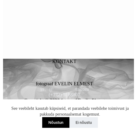
KONTAKT
fotograaf EVELIN ELMEST
in
**
@
*********
to.com
(+372) 5188807
Copyright © 2026 fotogaaf Evelin Elmest
See veebileht kasutab küpsiseid, et parandada veebilehe toimivust ja
pakkuda personaalsemat kogemust.
Nõustun
Ei nõustu
Liitun Uudiskirjaga...