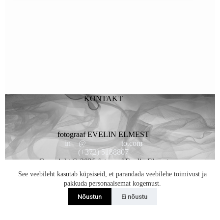
KONTAKT
fotograaf EVELIN ELMEST
in
**
@
*********
to.com
(+372) 5188807
Copyright © 2026 fotogaaf Evelin Elmest
See veebileht kasutab küpsiseid, et parandada veebilehe toimivust ja
pakkuda personaalsemat kogemust.
Nõustun
Ei nõustu
Liitun Uudiskirjaga...