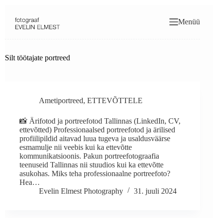
Skip
to
Menüü
content
Silt
töötajate portreed
Ametiportreed
,
ETTEVÕTTELE
📸 Ärifotod ja portreefotod Tallinnas (LinkedIn, CV,
ettevõtted) Professionaalsed portreefotod ja ärilised
profiilipildid aitavad luua tugeva ja usaldusväärse
esmamulje nii veebis kui ka ettevõtte
kommunikatsioonis. Pakun portreefotograafia
teenuseid Tallinnas nii stuudios kui ka ettevõtte
asukohas. Miks teha professionaalne portreefoto?
Hea…
Evelin Elmest Photography
31. juuli 2024