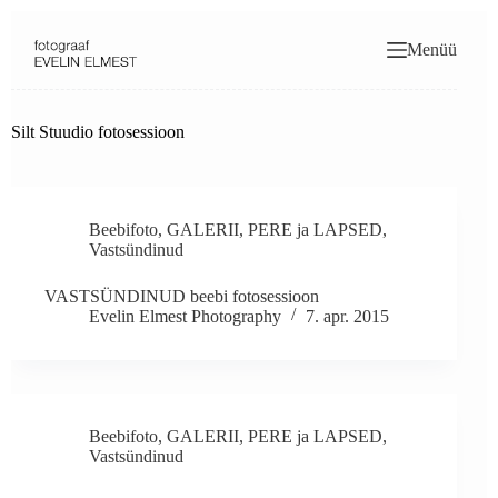
Skip
to
Menüü
content
Silt
Stuudio fotosessioon
Beebifoto
,
GALERII
,
PERE ja LAPSED
,
Vastsündinud
VASTSÜNDINUD beebi fotosessioon
Evelin Elmest Photography
7. apr. 2015
Beebifoto
,
GALERII
,
PERE ja LAPSED
,
Vastsündinud