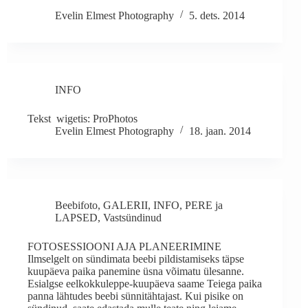
Evelin Elmest Photography
5. dets. 2014
INFO
Tekst wigetis: ProPhotos
Evelin Elmest Photography
18. jaan. 2014
Beebifoto
,
GALERII
,
INFO
,
PERE ja
LAPSED
,
Vastsündinud
FOTOSESSIOONI AJA PLANEERIMINE
Ilmselgelt on sündimata beebi pildistamiseks täpse
kuupäeva paika panemine üsna võimatu ülesanne.
Esialgse eelkokkuleppe-kuupäeva saame Teiega paika
panna lähtudes beebi sünnitähtajast. Kui pisike on