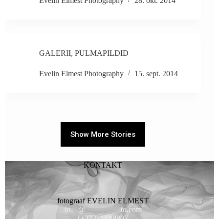
Evelin Elmest Photography
28. okt. 2014
GALERII
,
PULMAPILDID
Evelin Elmest Photography
15. sept. 2014
Show More Stories
KONTAKT
fotograaf EVELIN ELMEST
in
**
@
*********
to.com
(+372) 5188807