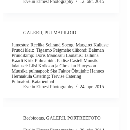
Evelin Elmest Photography
12. okt. 2015
GALERII
,
PULMAPILDID
Jumestus: Reelika Selirand Soeng: Margaret Kaljuste
Pruudi kleit: Tigasmo Peigmehe ülikond: Baltman
Pruudikimp: Doris Mändsalu Laulatus: Tallinna
Kaarli Kirik Pulmapidu: Padise Castell Muusika
lulatusel: Liisi Koikson ja Christian Harrysson
Muusika pulmapeol: Ska Faktor Õhtujuht: Hannes
Hermaküla Catering: Tervise Catering
Pulmatort: Katarienthal
Evelin Elmest Photography
24. apr. 2015
Beebiootus
,
GALERII
,
PORTREEFOTO