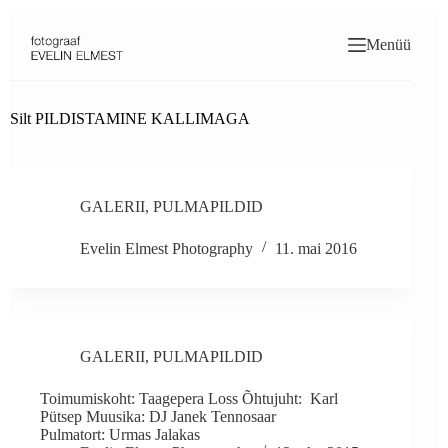
Skip
to
Menüü
content
Silt
PILDISTAMINE KALLIMAGA
GALERII
,
PULMAPILDID
Evelin Elmest Photography
11. mai 2016
GALERII
,
PULMAPILDID
Toimumiskoht: Taagepera Loss Õhtujuht: Karl
Pütsep Muusika: DJ Janek Tennosaar
Pulmatort: Urmas Jalakas