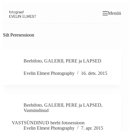
Skip
to
Menüü
content
Silt
Peresessioon
Beebifoto
,
GALERII
,
PERE ja LAPSED
Evelin Elmest Photography
16. dets. 2015
Beebifoto
,
GALERII
,
PERE ja LAPSED
,
Vastsündinud
VASTSÜNDINUD beebi fotosessioon
Evelin Elmest Photography
7. apr. 2015