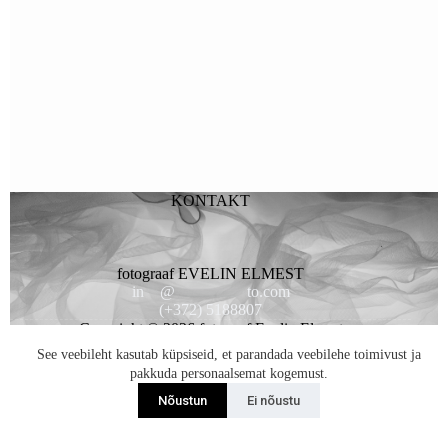
KONTAKT
fotograaf EVELIN ELMEST
in
**
@
*********
to.com
(+372) 5188807
Copyright © 2026 fotogaaf Evelin Elmest
See veebileht kasutab küpsiseid, et parandada veebilehe toimivust ja
pakkuda personaalsemat kogemust.
Nõustun
Ei nõustu
Liitun Uudiskirjaga...