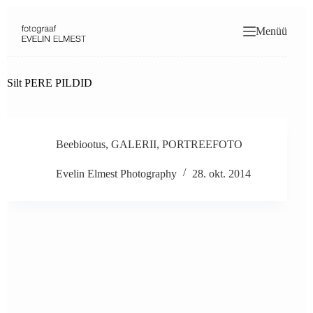
Skip
to
Menüü
content
Silt
PERE PILDID
Beebiootus
,
GALERII
,
PORTREEFOTO
Evelin Elmest Photography
28. okt. 2014