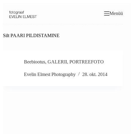
Skip
to
Menüü
content
Silt
PAARI PILDISTAMINE
Beebiootus
,
GALERII
,
PORTREEFOTO
Evelin Elmest Photography
28. okt. 2014