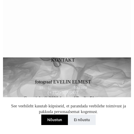
KONTAKT
fotograaf EVELIN ELMEST
in
**
@
*********
to.com
(+372) 5188807
Copyright © 2026 fotogaaf Evelin Elmest
See veebileht kasutab küpsiseid, et parandada veebilehe toimivust ja
pakkuda personaalsemat kogemust.
Nõustun
Ei nõustu
Liitun Uudiskirjaga...