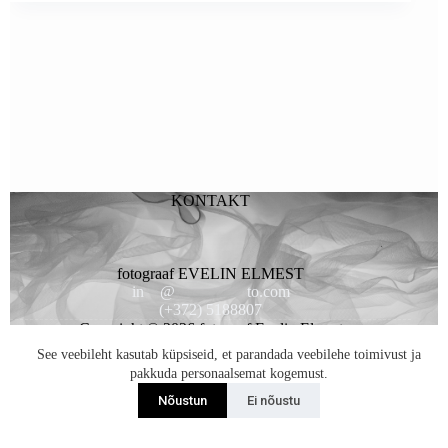
KONTAKT
fotograaf EVELIN ELMEST
in
**
@
*********
to.com
(+372) 5188807
Copyright © 2026 fotogaaf Evelin Elmest
See veebileht kasutab küpsiseid, et parandada veebilehe toimivust ja
pakkuda personaalsemat kogemust.
Nõustun
Ei nõustu
Liitun Uudiskirjaga...