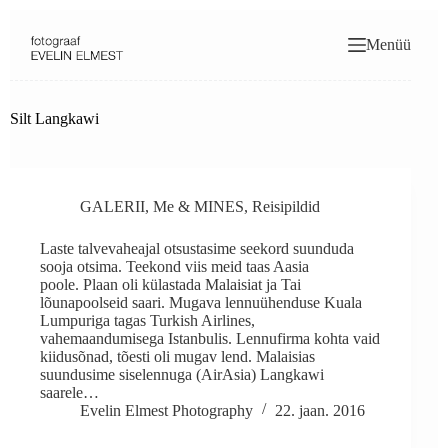
Skip
to
Menüü
content
Silt
Langkawi
GALERII
,
Me & MINES
,
Reisipildid
Laste talvevaheajal otsustasime seekord suunduda
sooja otsima. Teekond viis meid taas Aasia
poole. Plaan oli külastada Malaisiat ja Tai
lõunapoolseid saari. Mugava lennuühenduse Kuala
Lumpuriga tagas Turkish Airlines,
vahemaandumisega Istanbulis. Lennufirma kohta vaid
kiidusõnad, tõesti oli mugav lend. Malaisias
suundusime siselennuga (AirAsia) Langkawi
saarele…
Evelin Elmest Photography
22. jaan. 2016