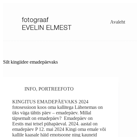
Skip
to
content
Avaleht
Silt
kingiidee emadepäevaks
INFO
,
PORTREEFOTO
KINGITUS EMADEPÄEVAKS 2024
fotosessioon koos oma kallitega Lähenemas on
üks väga tähtis päev – emadepäev. Millal
täpsemalt on emadepäev? Emadepäev on
Eestis mai teisel pühapäeval. 2024. aastal on
emadepäev P 12. mai 2024 Kingi oma emale või
kallile kaasale häid emotsoone ning kauneid