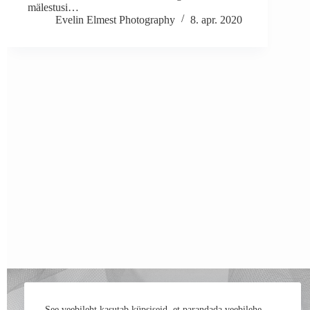
mälestusi…
Evelin Elmest Photography
8. apr. 2020
See veebileht kasutab küpsiseid, et parandada veebilehe