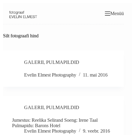
Skip
to
Menüü
content
Silt
fotograafi hind
GALERII
,
PULMAPILDID
Evelin Elmest Photography
11. mai 2016
GALERII
,
PULMAPILDID
Jumestus: Reelika Selirand Soeng: Irene Taal
Pulmapidu: Barons Hotel
Evelin Elmest Photography
9. veebr. 2016