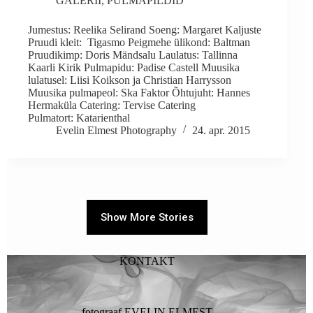
GALERII
,
PULMAPILDID
Jumestus: Reelika Selirand Soeng: Margaret Kaljuste
Pruudi kleit: Tigasmo Peigmehe ülikond: Baltman
Pruudikimp: Doris Mändsalu Laulatus: Tallinna
Kaarli Kirik Pulmapidu: Padise Castell Muusika
lulatusel: Liisi Koikson ja Christian Harrysson
Muusika pulmapeol: Ska Faktor Õhtujuht: Hannes
Hermaküla Catering: Tervise Catering
Pulmatort: Katarienthal
Evelin Elmest Photography
24. apr. 2015
Show More Stories
KONTAKT
fotograaf EVELIN ELMEST