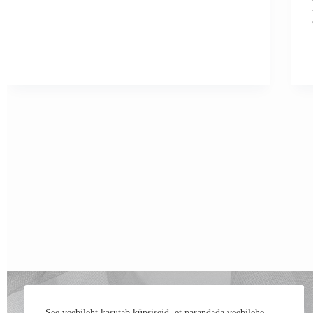
See veebileht kasutab küpsiseid, et parandada veebilehe