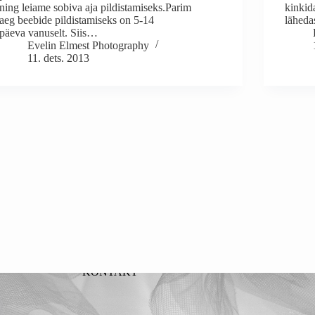
ning leiame sobiva aja pildistamiseks.Parim
kinkid
aeg beebide pildistamiseks on 5-14
läheda
päeva vanuselt. Siis…
Evelin Elmest Photography
11. dets. 2013
KONTAKT