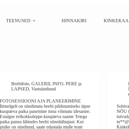
TEENUSED
HINNAKIRI
KINKEKAA
Beebifoto
,
GALERII
,
INFO
,
PERE ja
LAPSED
,
Vastsündinud
FOTOSESSIOONI AJA PLANEERIMINE
Ilmselgelt on sündimata beebi pildistamiseks täpse
Sobiva
kuupäeva paika panemine üsna võimatu ülesanne.
NÕU fo
Esialgse eelkokkuleppe-kuupäeva saame Teiega
tutvu
paika panna lähtudes beebi sünnitähtajast. Kui
in**@
pisike on sündinud, saate edastada mulle teate
Kinkek