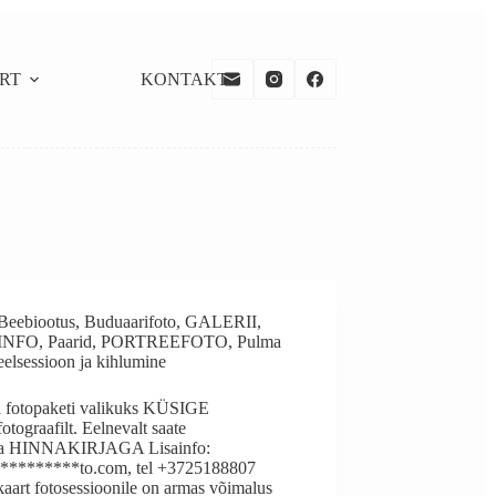
RT
KONTAKT
Beebiootus
,
Buduaarifoto
,
GALERII
,
INFO
,
Paarid
,
PORTREEFOTO
,
Pulma
eelsessioon ja kihlumine
 fotopaketi valikuks KÜSIGE
tograafilt. Eelnevalt saate
da HINNAKIRJAGA Lisainfo:
*********to.com, tel +3725188807
aart fotosessioonile on armas võimalus