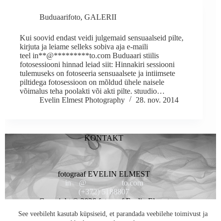
Buduaarifoto
,
GALERII
Kui soovid endast veidi julgemaid sensuaalseid pilte,
kirjuta ja leiame selleks sobiva aja e-maili
teel in**@*********to.com Buduaari stiilis
fotosessiooni hinnad leiad siit: Hinnakiri sessiooni
tulemuseks on fotoseeria sensuaalsete ja intiimsete
piltidega fotosessioon on mõldud ühele naisele
võimalus teha poolakti või akti pilte. stuudio…
Evelin Elmest Photography
28. nov. 2014
KONTAKT
fotograaf EVELIN ELMEST
in
**
@
*********
to.com
(+372) 5188807
Copyright © 2026 fotogaaf Evelin Elmest
See veebileht kasutab küpsiseid, et parandada veebilehe toimivust ja