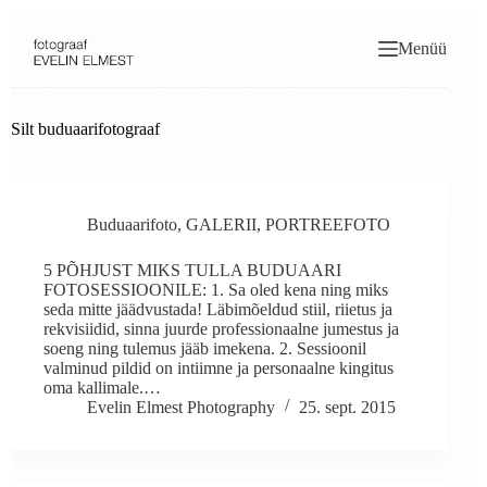
Skip
to
Menüü
content
Silt
buduaarifotograaf
Buduaarifoto
,
GALERII
,
PORTREEFOTO
5 PÕHJUST MIKS TULLA BUDUAARI
FOTOSESSIOONILE: 1. Sa oled kena ning miks
seda mitte jäädvustada! Läbimõeldud stiil, riietus ja
rekvisiidid, sinna juurde professionaalne jumestus ja
soeng ning tulemus jääb imekena. 2. Sessioonil
valminud pildid on intiimne ja personaalne kingitus
oma kallimale.…
Evelin Elmest Photography
25. sept. 2015