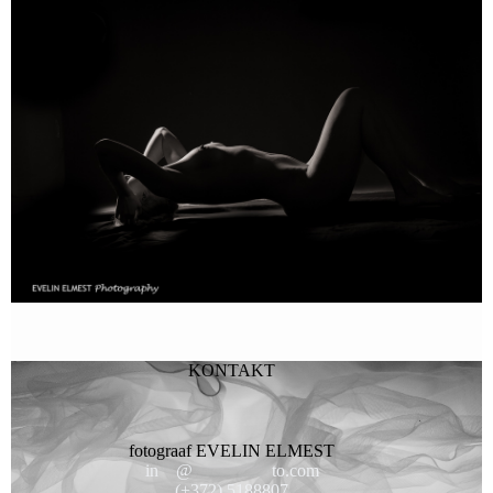
KONTAKT
fotograaf EVELIN ELMEST
in
**
@
*********
to.com
(+372) 5188807