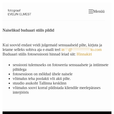
Skip
to
Menüü
content
Naiselikud buduaari stiilis pildid
Kui soovid endast veidi julgemaid sensuaalseid pilte, kirjuta ja
leiame selleks sobiva aja e-maili teel
in
**
@
*********
to.com
Buduaari stiilis fotosessiooni hinnad leiad siit:
Hinnakiri
sessiooni tulemuseks on fotoseeria sensuaalsete ja intiimsete
piltidega
fotosessioon on mõldud ühele naisele
võimalus teha poolakti või akti pilte.
stuudio asukoht Tallinna kesklinn
võimalus soovi korral pildistada kliendile meelepärases
interjööris