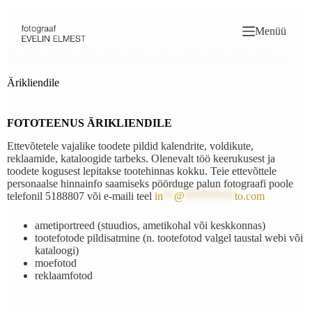
Skip
to
Menüü
content
Ärikliendile
FOTOTEENUS ÄRIKLIENDILE
Ettevõtetele vajalike toodete pildid kalendrite, voldikute,
reklaamide, kataloogide tarbeks. Olenevalt töö keerukusest ja
toodete kogusest lepitakse tootehinnas kokku. Teie ettevõttele
personaalse hinnainfo saamiseks pöörduge palun fotograafi poole
telefonil 5188807 või e-maili teel
in
**
@
*********
to.com
ametiportreed (stuudios, ametikohal või keskkonnas)
tootefotode pildisatmine (n. tootefotod valgel taustal webi või
kataloogi)
moefotod
reklaamfotod