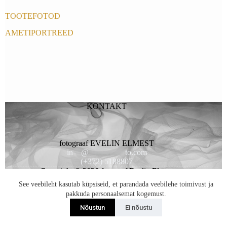
TOOTEFOTOD
AMETIPORTREED
KONTAKT
fotograaf EVELIN ELMEST
in
**
@
*********
to.com
(+372) 5188807
Copyright © 2026 fotogaaf Evelin Elmest
See veebileht kasutab küpsiseid, et parandada veebilehe toimivust ja
pakkuda personaalsemat kogemust.
Nõustun
Ei nõustu
Liitun Uudiskirjaga...