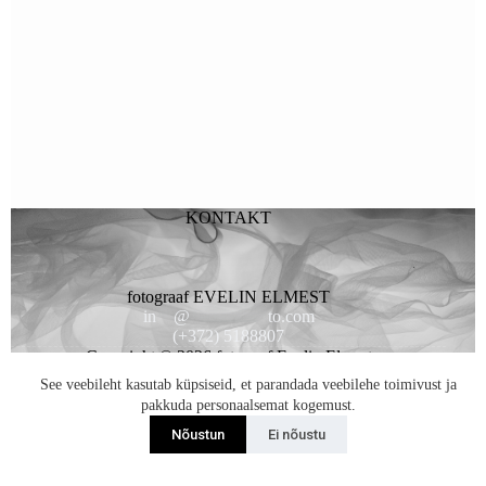
KONTAKT
fotograaf EVELIN ELMEST
in
**
@
*********
to.com
(+372) 5188807
Copyright © 2026 fotogaaf Evelin Elmest
See veebileht kasutab küpsiseid, et parandada veebilehe toimivust ja
pakkuda personaalsemat kogemust.
Nõustun
Ei nõustu
Liitun Uudiskirjaga...